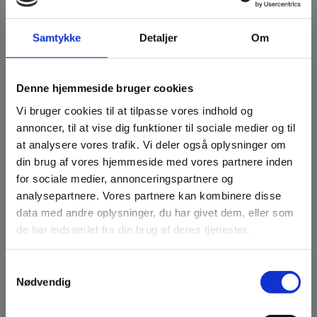
Samtykke
Detaljer
Om
Denne hjemmeside bruger cookies
Nyhedsbrev
Vi bruger cookies til at tilpasse vores indhold og
annoncer, til at vise dig funktioner til sociale medier og til
Få de seneste nyheder fra Bio-Brændsel Danmark. Nyhedsbrevet
at analysere vores trafik. Vi deler også oplysninger om
sendes gratis ud elektronisk, og du kan altid afmelde igen via
din brug af vores hjemmeside med vores partnere inden
nyhedsbrevet. Når du tilmelder dig accepterer du vores
for sociale medier, annonceringspartnere og
privatlivspolitik
analysepartnere. Vores partnere kan kombinere disse
data med andre oplysninger, du har givet dem, eller som
Tilmeld dig
de har indsamlet fra din brug af deres tjenester.
Samtykkevalg
Nødvendig