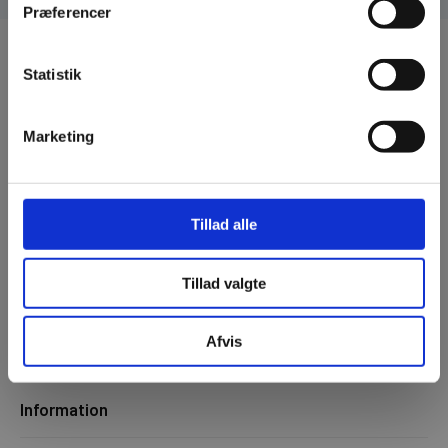
Præferencer
Statistik
Marketing
Dalmose Brænde A/S
Huginsvej 12
Tillad alle
4100 Ringsted
CVR: 25811968
Tillad valgte
32 13 33 73
Afvis
info@dalmosebraende.dk
Information