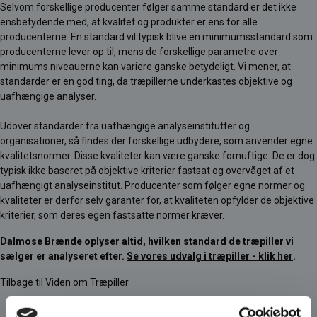
Selvom forskellige producenter følger samme standard er det ikke
ensbetydende med, at kvalitet og produkter er ens for alle
producenterne. En standard vil typisk blive en minimumsstandard som
producenterne lever op til, mens de forskellige parametre over
minimums niveauerne kan variere ganske betydeligt. Vi mener, at
standarder er en god ting, da træpillerne underkastes objektive og
uafhængige analyser.
Udover standarder fra uafhængige analyseinstitutter og
organisationer, så findes der forskellige udbydere, som anvender egne
kvalitetsnormer. Disse kvaliteter kan være ganske fornuftige. De er dog
typisk ikke baseret på objektive kriterier fastsat og overvåget af et
uafhængigt analyseinstitut. Producenter som følger egne normer og
kvaliteter er derfor selv garanter for, at kvaliteten opfylder de objektive
kriterier, som deres egen fastsatte normer kræver.
Dalmose Brænde oplyser altid, hvilken standard de træpiller vi
sælger er analyseret efter.
Se vores udvalg i træpiller - klik her
.
Tilbage til
Viden om Træpiller