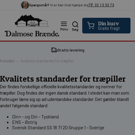
Spørgsmål?
Vi er klar til at hjælpe dig
Tlf: 32 13 33 73
Din kurv
Gratis fragt
Menu
Søg
Gratis levering
Forsiden
Kvalitets standarder for træpiller
Kvalitets standarder for træpiller
Der findes forskellige officielle kvalitetsstandarder og normer for
træpiller. Dog findes der ingen dansk standard. I stedet kan man som
forbruger læne sig op ad udenlandske standarder. Det gælder blandt
andet følgende standard:
Din+ - og Din – Tyskland
ENS – Østrig
Svensk Standard SS 18 71 20 Gruppe 1 - Sverige