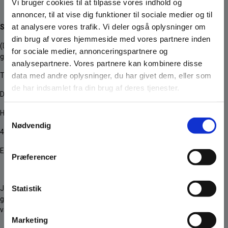
Vi bruger cookies til at tilpasse vores indhold og
annoncer, til at vise dig funktioner til sociale medier og til
at analysere vores trafik. Vi deler også oplysninger om
Standardfortrydelsesformular
din brug af vores hjemmeside med vores partnere inden
(Denne formular udfyldes og returneres kun, hvis fortrydelsesretten
for sociale medier, annonceringspartnere og
gøres gældende)
analysepartnere. Vores partnere kan kombinere disse
data med andre oplysninger, du har givet dem, eller som
Til:
de har indsamlet fra din brug af deres tjenester.
Dalmose Brænde A/S
Huginsvej 12
Samtykkevalg
Nødvendig
4100 Ringsted
E-mail: info@dalmosebraende.dk
Præferencer
Statistik
Jeg meddeler herved, at jeg ønsker at gøre fortrydelsesretten
gældende i forbindelse med min købsaftale om følgende
varer/tjenesteydelser:
Marketing