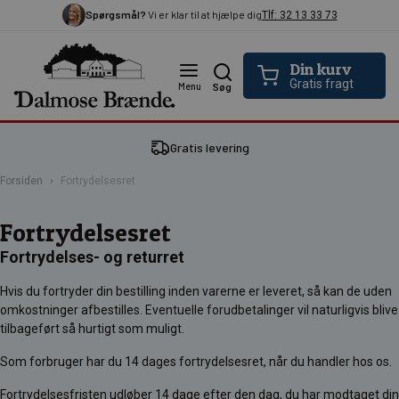
Spørgsmål?
Vi er klar til at hjælpe dig
Tlf: 32 13 33 73
Din kurv
Gratis fragt
Menu
Søg
Gratis levering
Forsiden
Fortrydelsesret
Fortrydelsesret
Fortrydelses- og returret
Hvis du fortryder din bestilling inden varerne er leveret, så kan de uden
omkostninger afbestilles. Eventuelle forudbetalinger vil naturligvis blive
tilbageført så hurtigt som muligt.
Som forbruger har du 14 dages fortrydelsesret, når du handler hos os.
Fortrydelsesfristen udløber 14 dage efter den dag, du har modtaget din