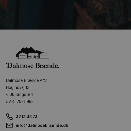
Dalmose Brænde A/S
Huginsvej 12
4100 Ringsted
CVR: 25811968
32 13 33 73
info@dalmosebraende.dk