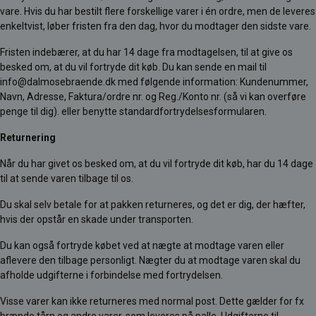
vare. Hvis du har bestilt flere forskellige varer i én ordre, men de leveres
enkeltvist, løber fristen fra den dag, hvor du modtager den sidste vare.
Fristen indebærer, at du har 14 dage fra modtagelsen, til at give os
besked om, at du vil fortryde dit køb. Du kan sende en mail til
info@dalmosebraende.dk med følgende information: Kundenummer,
Navn, Adresse, Faktura/ordre nr. og Reg./Konto nr. (så vi kan overføre
penge til dig). eller benytte standardfortrydelsesformularen.
Returnering
Når du har givet os besked om, at du vil fortryde dit køb, har du 14 dage
til at sende varen tilbage til os.
Du skal selv betale for at pakken returneres, og det er dig, der hæfter,
hvis der opstår en skade under transporten.
Du kan også fortryde købet ved at nægte at modtage varen eller
aflevere den tilbage personligt. Nægter du at modtage varen skal du
afholde udgifterne i forbindelse med fortrydelsen.
Visse varer kan ikke returneres med normal post. Dette gælder for fx