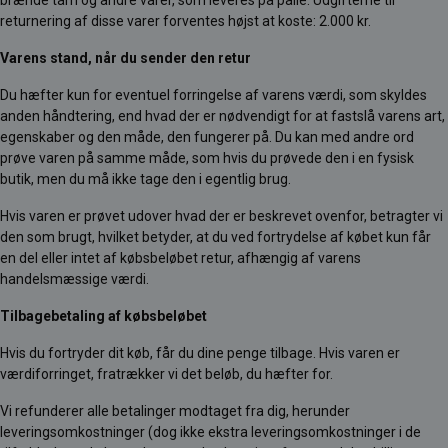
brænde tårn og andre varer, som leveres på palle. Udgifterne til
returnering af disse varer forventes højst at koste: 2.000 kr.
Varens stand, når du sender den retur
Du hæfter kun for eventuel forringelse af varens værdi, som skyldes
anden håndtering, end hvad der er nødvendigt for at fastslå varens art,
egenskaber og den måde, den fungerer på. Du kan med andre ord
prøve varen på samme måde, som hvis du prøvede den i en fysisk
butik, men du må ikke tage den i egentlig brug.
Hvis varen er prøvet udover hvad der er beskrevet ovenfor, betragter vi
den som brugt, hvilket betyder, at du ved fortrydelse af købet kun får
en del eller intet af købsbeløbet retur, afhængig af varens
handelsmæssige værdi.
Tilbagebetaling af købsbeløbet
Hvis du fortryder dit køb, får du dine penge tilbage. Hvis varen er
værdiforringet, fratrækker vi det beløb, du hæfter for.
Vi refunderer alle betalinger modtaget fra dig, herunder
leveringsomkostninger (dog ikke ekstra leveringsomkostninger i de