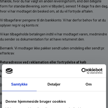
tilfælde, hvor du har valgt en anden leveringsform, end den billigste
form for standardlevering, som vi tilbyder), senest 14 dage fra den dag,
hvor vi har modtaget din besked om, at du vil fortryde aftalen.
Vi tilbagefører pengene til din bankkonto. Vi har derfor behov for at du
oplyser reg.nr og konto.nr.
Vi kan tilbageholde betalingen indtil vi har modtaget varen, medmindre
du sender os dokumentation for at have returneret den.
Bemærk. Vi modtager ikke pakker sendt uden omdeling eller sendt pr.
efterkrav.
Returadresse ved reklamation eller fortrydelse af køb
Når du ønsker at reklamere over et produkt eller ønsker at fortryde dit
køb, så skal varen sendes til følgende adresse:
Samtykke
Detaljer
Om
Dalmose Brænde A/S
Huginsvej 12
Denne hjemmeside bruger cookies
4100 Ringsted