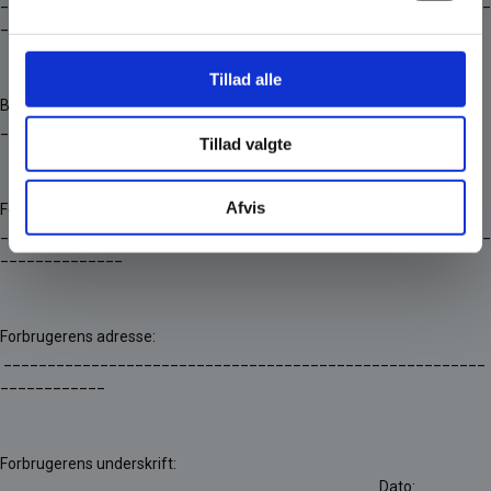
________________________________________________________
__________________________
Tillad alle
Bestilt den: _______________________________ Modtaget den:
_______________________________
Tillad valgte
Afvis
Forbrugerens navn:
________________________________________________________
______________
Forbrugerens adresse:
_______________________________________________________
____________
Forbrugerens underskrift:
_________________________________________ Dato: