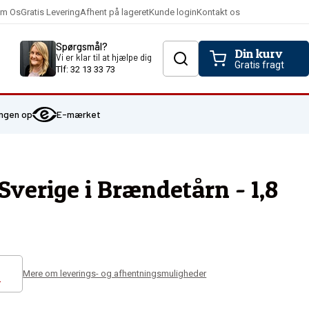
Kunde login
m Os
Gratis Levering
Afhent på lageret
Kontakt os
Spørgsmål?
Din kurv
Vi er klar til at hjælpe dig
Gratis fragt
Tlf: 32 13 33 73
ingen op
E-mærket
 Sverige i Brændetårn - 1,8
Mere om leverings- og afhentningsmuligheder
-