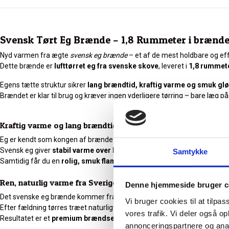
Svensk Tørt Eg Brænde – 1,8 Rummeter i brændetå
Nyd varmen fra ægte
svensk eg brænde
– et af de mest holdbare og effe
Dette brænde er
lufttørret eg fra svenske skove
, leveret i
1,8 rummete
Egens tætte struktur sikrer
lang brændtid, kraftig varme og smuk gl
Brændet er klar til brug og kræver ingen yderligere tørring – bare læg p
Kraftig varme og lang brændtid
Eg er kendt som kongen af brænde –
tungt, tæt og utroligt varmeeffe
Svensk eg giver
stabil varme over lang tid
, så du slipper for konstant
Samtykke
Samtidig får du en
rolig, smuk flamme
og meget lidt aske – perfekt til
Ren, naturlig varme fra Sverige
Denne hjemmeside bruger c
Det svenske eg brænde kommer fra
bæredygtigt skovbrug fra Johan
Vi bruger cookies til at tilpas
Efter fældning tørres træet naturligt under kontrollerede forhold, indtil f
vores trafik. Vi deler også 
Resultatet er et
premium brændsel
, der kombinerer nordisk kvalitet 
annonceringspartnere og anal