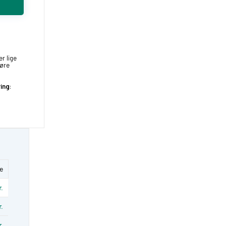
er lige
køre
ring
:
e
r.
r.
r.