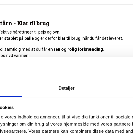
rn - Klar til brug
ktive hårdttræer til pejs og ovn.
r stablet på palle
og er derfor
klar til brug,
når du får det leveret.
ød
, samtidig med at du får en
ren og rolig forbrænding
.
å og nyd varmen.
ktivt
.
 at lægge nyt brænde på.
Detaljer
 hyggelige aftener foran pejsen.
ookies
neshus gods i Sverige
og er naturligvis FSC certificeret.
se vores indhold og annoncer, til at vise dig funktioner til sociale
ugtindholdet er lavt nok til
effektiv forbrænding uden røg og sod
.
oplysninger om din brug af vores hjemmeside med vores partnere i
med miljøhensyn.
ysepartnere. Vores partnere kan kombinere disse data med andr