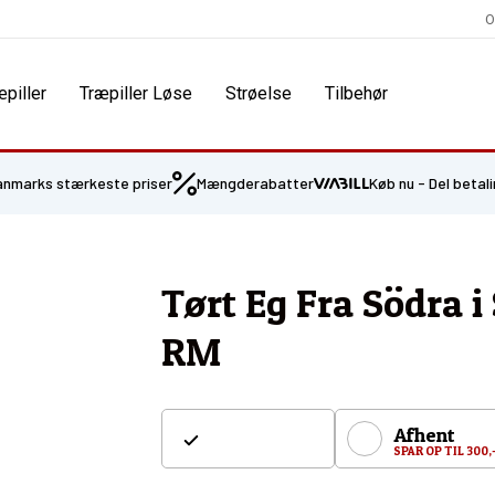
O
æpiller
Træpiller Løse
Strøelse
Tilbehør
anmarks stærkeste priser
Mængderabatter
Køb nu - Del betal
Tørt Eg Fra Södra i
RM
Afhent
Levering
SPAR OP TIL 300,