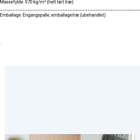
Massefylde: 570 kg/m³ (helt tørt træ)
________________________________________________________
Emballage: Engangspalle, emballagetræ (ubehandlet)
.