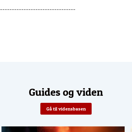
________________________________
Guides og viden
Gå til vidensbasen