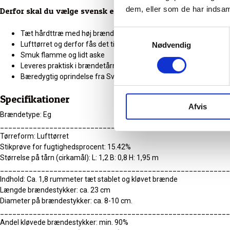
dem, eller som de har indsaml
Derfor skal du vælge svensk eg brænde
Samtykkevalg
Tæt hårdttræ med høj brændværdi
Lufttørret og derfor fås det til lavere pris
Nødvendig
Smuk flamme og lidt aske
Leveres praktisk i brændetårn
Bæredygtig oprindelse fra Sverige
Specifikationer
Afvis
Brændetype: Eg
________________________________________________________
Tørreform: Lufttørret
Stikprøve for fugtighedsprocent: 15.42%
Størrelse på tårn (cirkamål): L: 1,2 B: 0,8 H: 1,95 m
________________________________________________________
Indhold: Ca. 1,8 rummeter tæt stablet og kløvet brænde
Længde brændestykker: ca. 23 cm
Diameter på brændestykker: ca. 8-10 cm.
________________________________________________________
Andel kløvede brændestykker: min. 90%