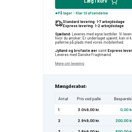
Læg i kurv
På lager - Klar til afsendelse
Standard levering: 1-7 arbejdsdage
Express levering: 1-2 arbejdsdage
Sjælland
: Leveres med egne lastbiler. Vi lever
hvor du ønsker. Er underlaget ujævnt, kan vi 
pallerne på plads med vores mobilenhed.
Jylland og brofaste øer
samt
Express leve
Leveres med Danske Fragtmænd.
Mere om levering
Mængderabat:
Antal
Pris ved palle
Besparels
1
3.049,00 kr.
0,00 k
2
2.949,00 kr.
200,00 k
3
2.849,00 kr.
600,00 k