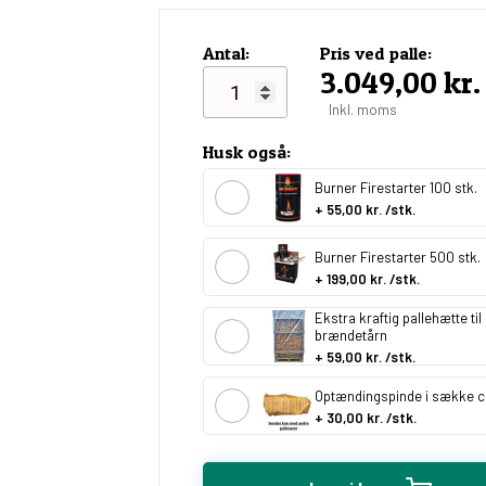
Antal:
Pris ved palle
3.049,00 kr.
Inkl. moms
Husk også:
Burner Firestarter 100 stk.
+
55,00 kr.
/stk.
Burner Firestarter 500 stk.
+
199,00 kr.
/stk.
Ekstra kraftig pallehætte til
brændetårn
+
59,00 kr.
/stk.
Optændingspinde i sække ca
+
30,00 kr.
/stk.