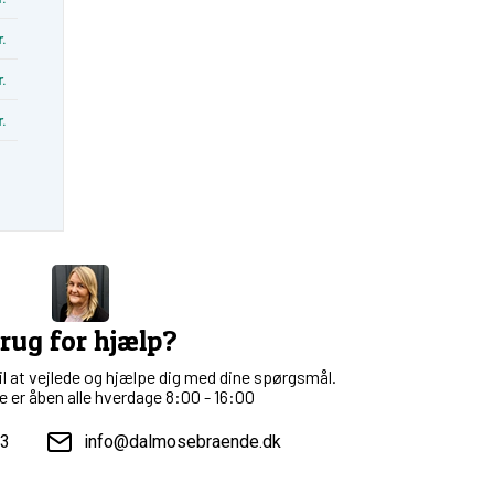
r.
r.
r.
s
rug for hjælp?
til at vejlede og hjælpe dig med dine spørgsmål.
 er åben alle hverdage 8:00 - 16:00
73
info@dalmosebraende.dk