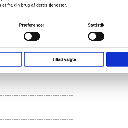
et fra din brug af deres tjenester.
Præferencer
Statistik
Tillad valgte
________________________________
________________________________
________________________________